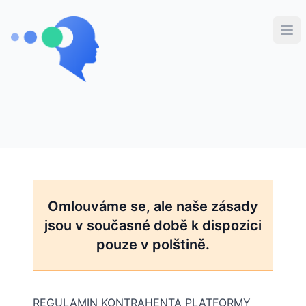
Secawa v2
Ote
Omlouváme se, ale naše zásady
jsou v současné době k dispozici
pouze v polštině.
REGULAMIN KONTRAHENTA PLATFORMY