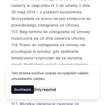
zawarty w załączniku nr 2 do ustawy z dnia
30 maja 2014 r. o prawach konsumenta.
Skorzystanie ze wzoru nie jest konieczne do
prawidłowego odstąpienia od Umowy.
11.5. Bieg terminu do odstąpienia od Umowy
rozpoczyna się od dnia zawarcia Umowy.
11.6. Prawo do odstąpienia od Umowy nie
przysługuje w sytuacji, gdy spełnianie
świadczenia rozpoczęło się za wyraźną
zgodą Kontrahenta przed upływem terminu
do odstąpienia od Umowy i po
Tato stránka používá cookies na vylepšení vašeho
poinformowaniu go o utracie prawa
uživatelského zážitku.
odstąpienia od Umowy, jak również po
Souhlasím
Only required
wykonaniu całości Umowy.
12. Postępowanie reklamacyjne
12.1. Wszelkie reklamacje związane ze